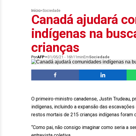
Início
>
Sociedade
Canadá ajudará c
indígenas na busc
crianças
Por
AFP
31/05/21 - 16h11min
Em
Sociedade
O primeiro-ministro canadense, Justin Trudeau, 
indígenas, incluindo a expansão das escavações 
restos mortais de 215 crianças indígenas foram d
“Como pai, não consigo imaginar como seria a se
entrevista coletiva.