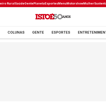
eiro Rural
Saúde
Gente
Planeta
Esportes
Menu
Motorshow
Mulher
Sustent
COLUNAS
GENTE
ESPORTES
ENTRETENIMEN