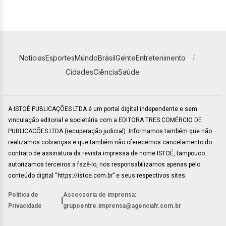
Notícias
Esportes
Mundo
Brasil
Gente
Entretenimento
Cidades
Ciência
Saúde
A ISTOÉ PUBLICAÇÕES LTDA é um portal digital independente e sem
vinculação editorial e societária com a EDITORA TRES COMÉRCIO DE
PUBLICACÕES LTDA (recuperação judicial). Informamos também que não
realizamos cobranças e que também não oferecemos cancelamento do
contrato de assinatura da revista impressa de nome ISTOÉ, tampouco
autorizamos terceiros a fazê-lo, nos responsabilizamos apenas pelo
conteúdo digital “https://istoe.com.br” e seus respectivos sites.
Política de
Assessoria de imprensa:
|
Privacidade
grupoentre.imprensa@agenciafr.com.br