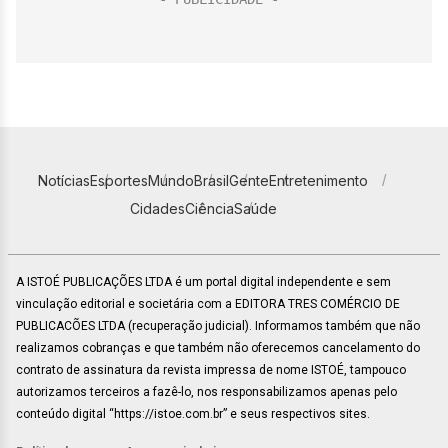
Notícias
Esportes
Mundo
Brasil
Gente
Entretenimento
Cidades
Ciência
Saúde
A ISTOÉ PUBLICAÇÕES LTDA é um portal digital independente e sem
vinculação editorial e societária com a EDITORA TRES COMÉRCIO DE
PUBLICACÕES LTDA (recuperação judicial). Informamos também que não
realizamos cobranças e que também não oferecemos cancelamento do
contrato de assinatura da revista impressa de nome ISTOÉ, tampouco
autorizamos terceiros a fazê-lo, nos responsabilizamos apenas pelo
conteúdo digital “https://istoe.com.br” e seus respectivos sites.