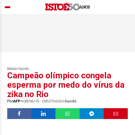
Início
>
Saúde
Campeão olímpico congela
esperma por medo do vírus da
zika no Rio
Por
AFP
08/06/16 - 05h57min
Em
Saúde