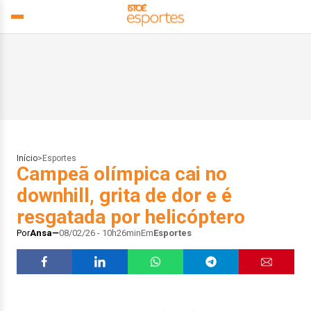
Início
>
Esportes
Campeã olímpica cai no
downhill, grita de dor e é
resgatada por helicóptero
Por
Ansa
08/02/26 - 10h26min
Em
Esportes