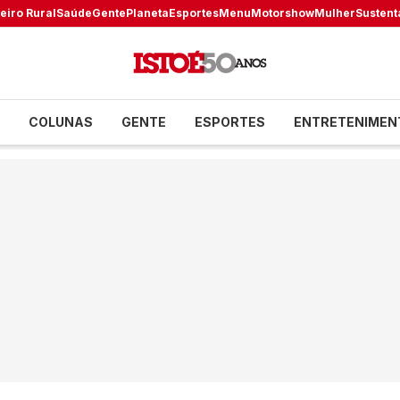
eiro Rural
Saúde
Gente
Planeta
Esportes
Menu
Motorshow
Mulher
Sustent
COLUNAS
GENTE
ESPORTES
ENTRETENIMEN