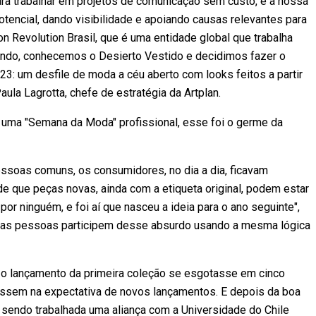
a trabalhar em projetos de comunicação sem custo, é a nossa
otencial, dando visibilidade e apoiando causas relevantes para
n Revolution Brasil, que é uma entidade global que trabalha
ndo, conhecemos o Desierto Vestido e decidimos fazer o
3: um desfile de moda a céu aberto com looks feitos a partir
aula Lagrotta, chefe de estratégia da Artplan.
ma "Semana da Moda" profissional, esse foi o germe da
ssoas comuns, os consumidores, no dia a dia, ficavam
e que peças novas, ainda com a etiqueta original, podem estar
or ninguém, e foi aí que nasceu a ideia para o ano seguinte",
ue as pessoas participem desse absurdo usando a mesma lógica
o lançamento da primeira coleção se esgotasse em cinco
assem na expectativa de novos lançamentos. E depois da boa
tá sendo trabalhada uma aliança com a Universidade do Chile