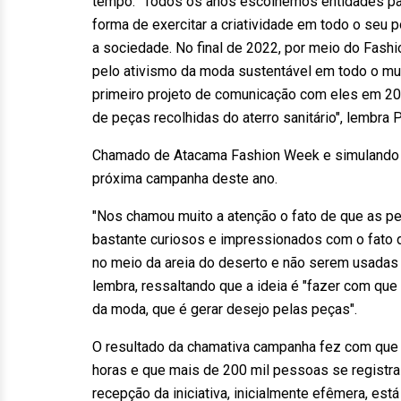
tempo. "Todos os anos escolhemos entidades par
forma de exercitar a criatividade em todo o seu p
a sociedade. No final de 2022, por meio do Fashio
pelo ativismo da moda sustentável em todo o mu
primeiro projeto de comunicação com eles em 202
de peças recolhidas do aterro sanitário", lembra P
Chamado de Atacama Fashion Week e simulando u
próxima campanha deste ano.
"Nos chamou muito a atenção o fato de que as pe
bastante curiosos e impressionados com o fato d
no meio da areia do deserto e não serem usadas p
lembra, ressaltando que a ideia é "fazer com q
da moda, que é gerar desejo pelas peças".
O resultado da chamativa campanha fez com que 
horas e que mais de 200 mil pessoas se registr
recepção da iniciativa, inicialmente efêmera, es