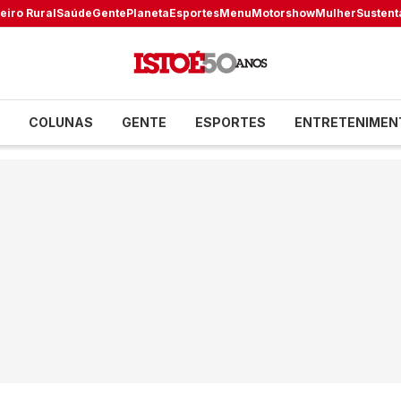
eiro Rural
Saúde
Gente
Planeta
Esportes
Menu
Motorshow
Mulher
Sustent
COLUNAS
GENTE
ESPORTES
ENTRETENIMEN