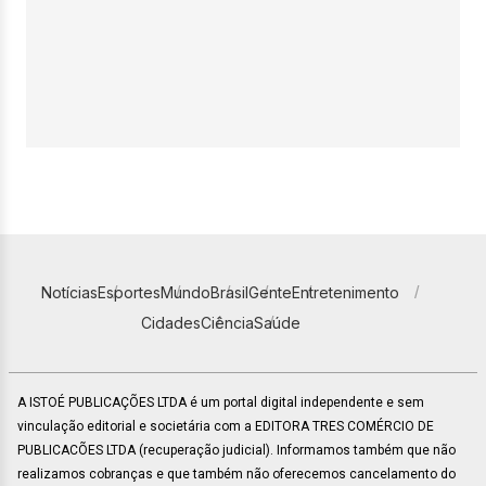
Notícias
Esportes
Mundo
Brasil
Gente
Entretenimento
Cidades
Ciência
Saúde
A ISTOÉ PUBLICAÇÕES LTDA é um portal digital independente e sem
vinculação editorial e societária com a EDITORA TRES COMÉRCIO DE
PUBLICACÕES LTDA (recuperação judicial). Informamos também que não
realizamos cobranças e que também não oferecemos cancelamento do