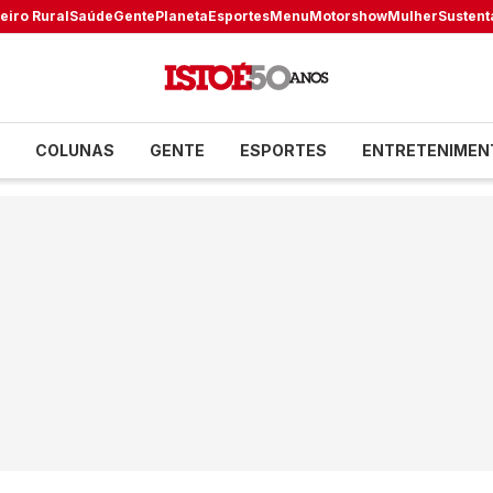
eiro Rural
Saúde
Gente
Planeta
Esportes
Menu
Motorshow
Mulher
Sustent
COLUNAS
GENTE
ESPORTES
ENTRETENIMEN