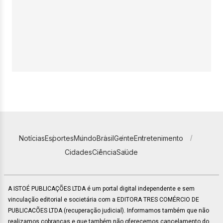
Notícias
Esportes
Mundo
Brasil
Gente
Entretenimento
Cidades
Ciência
Saúde
A ISTOÉ PUBLICAÇÕES LTDA é um portal digital independente e sem
vinculação editorial e societária com a EDITORA TRES COMÉRCIO DE
PUBLICACÕES LTDA (recuperação judicial). Informamos também que não
realizamos cobranças e que também não oferecemos cancelamento do