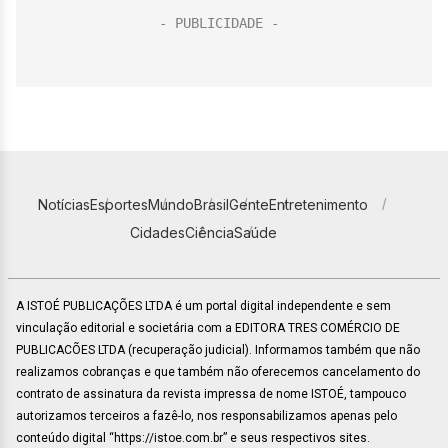
Notícias
Esportes
Mundo
Brasil
Gente
Entretenimento
Cidades
Ciência
Saúde
A ISTOÉ PUBLICAÇÕES LTDA é um portal digital independente e sem
vinculação editorial e societária com a EDITORA TRES COMÉRCIO DE
PUBLICACÕES LTDA (recuperação judicial). Informamos também que não
realizamos cobranças e que também não oferecemos cancelamento do
contrato de assinatura da revista impressa de nome ISTOÉ, tampouco
autorizamos terceiros a fazê-lo, nos responsabilizamos apenas pelo
conteúdo digital “https://istoe.com.br” e seus respectivos sites.