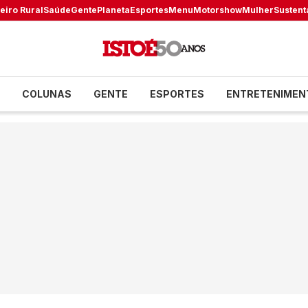
eiro Rural
Saúde
Gente
Planeta
Esportes
Menu
Motorshow
Mulher
Sustent
COLUNAS
GENTE
ESPORTES
ENTRETENIMEN