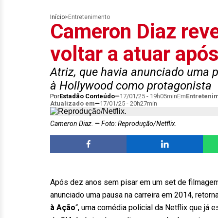
Início
>
Entretenimento
Cameron Diaz reve
voltar a atuar apó
Atriz, que havia anunciado uma p
à Hollywood como protagonista
Por
Estadão Conteúdo
17/01/25 - 19h05min
Em
Entreteni
Atualizado em
17/01/25 - 20h27min
Cameron Diaz.
Foto: Reprodução/Netflix.
Após dez anos sem pisar em um set de filmage
anunciado uma pausa na carreira em 2014, retorn
à Ação
“, uma comédia policial da Netflix que já 