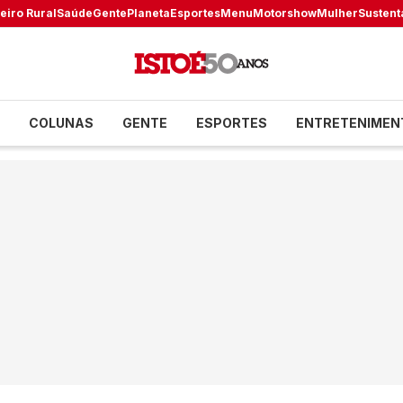
eiro Rural
Saúde
Gente
Planeta
Esportes
Menu
Motorshow
Mulher
Sustent
COLUNAS
GENTE
ESPORTES
ENTRETENIMEN