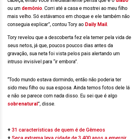
cabeça, então você imediatamente pensa que é o
diabo
ou um
demônio
. Corri até a casa e mostrei ao meu filho
mais velho. Só estávamos em choque e ele também não
conseguia explicar”, contou Tory ao
Daily Mail
.
Tory revelou que a descoberta fez ela temer pela vida de
seus netos, já que, poucos poucos dias antes da
gravação, sua neta foi vista pelos pais alertando um
intruso invisível para “ir embora”.
“Todo mundo estava dormindo, então não poderia ter
sido meu filho ou sua esposa. Ainda temos fotos dele lá
e não se parece com nada disso. Eu sei que é algo
sobrenatural
”, disse.
+
31 características de quem é de Gêmeos
+
Seca extrema leva cidade de 3.400 anos a emergir