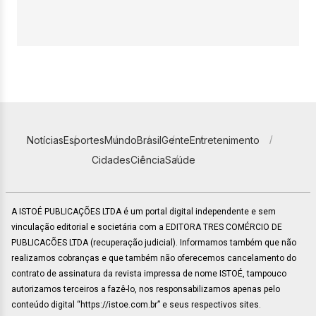
Notícias
Esportes
Mundo
Brasil
Gente
Entretenimento
Cidades
Ciência
Saúde
A ISTOÉ PUBLICAÇÕES LTDA é um portal digital independente e sem
vinculação editorial e societária com a EDITORA TRES COMÉRCIO DE
PUBLICACÕES LTDA (recuperação judicial). Informamos também que não
realizamos cobranças e que também não oferecemos cancelamento do
contrato de assinatura da revista impressa de nome ISTOÉ, tampouco
autorizamos terceiros a fazê-lo, nos responsabilizamos apenas pelo
conteúdo digital “https://istoe.com.br” e seus respectivos sites.