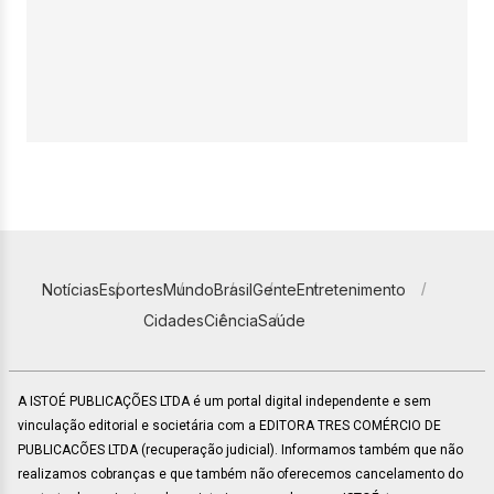
Notícias
Esportes
Mundo
Brasil
Gente
Entretenimento
Cidades
Ciência
Saúde
A ISTOÉ PUBLICAÇÕES LTDA é um portal digital independente e sem
vinculação editorial e societária com a EDITORA TRES COMÉRCIO DE
PUBLICACÕES LTDA (recuperação judicial). Informamos também que não
realizamos cobranças e que também não oferecemos cancelamento do