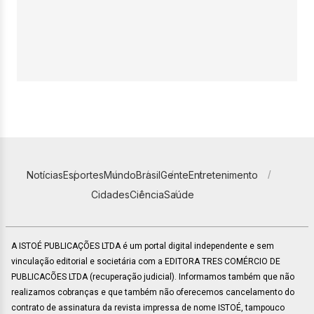
Notícias
Esportes
Mundo
Brasil
Gente
Entretenimento
Cidades
Ciência
Saúde
A ISTOÉ PUBLICAÇÕES LTDA é um portal digital independente e sem
vinculação editorial e societária com a EDITORA TRES COMÉRCIO DE
PUBLICACÕES LTDA (recuperação judicial). Informamos também que não
realizamos cobranças e que também não oferecemos cancelamento do
contrato de assinatura da revista impressa de nome ISTOÉ, tampouco