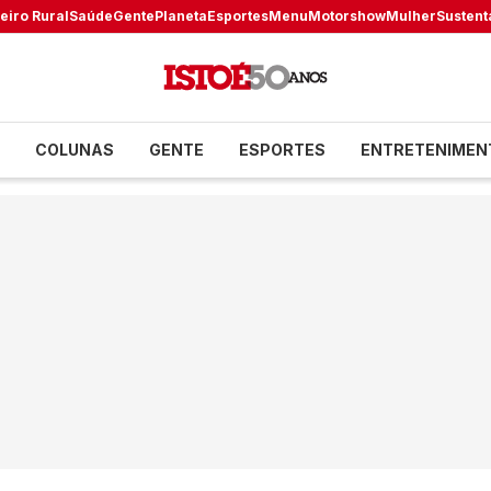
eiro Rural
Saúde
Gente
Planeta
Esportes
Menu
Motorshow
Mulher
Sustent
COLUNAS
GENTE
ESPORTES
ENTRETENIMEN