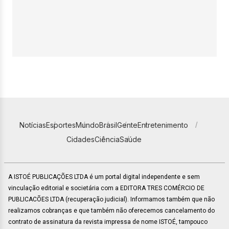
Notícias
Esportes
Mundo
Brasil
Gente
Entretenimento
Cidades
Ciência
Saúde
A ISTOÉ PUBLICAÇÕES LTDA é um portal digital independente e sem
vinculação editorial e societária com a EDITORA TRES COMÉRCIO DE
PUBLICACÕES LTDA (recuperação judicial). Informamos também que não
realizamos cobranças e que também não oferecemos cancelamento do
contrato de assinatura da revista impressa de nome ISTOÉ, tampouco