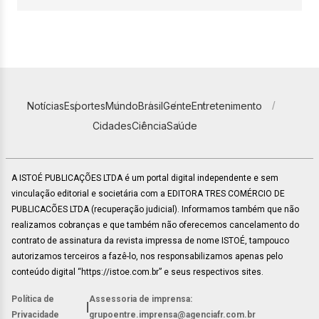
Notícias
Esportes
Mundo
Brasil
Gente
Entretenimento
Cidades
Ciência
Saúde
A ISTOÉ PUBLICAÇÕES LTDA é um portal digital independente e sem
vinculação editorial e societária com a EDITORA TRES COMÉRCIO DE
PUBLICACÕES LTDA (recuperação judicial). Informamos também que não
realizamos cobranças e que também não oferecemos cancelamento do
contrato de assinatura da revista impressa de nome ISTOÉ, tampouco
autorizamos terceiros a fazê-lo, nos responsabilizamos apenas pelo
conteúdo digital “https://istoe.com.br” e seus respectivos sites.
Política de
Assessoria de imprensa:
|
Privacidade
grupoentre.imprensa@agenciafr.com.br