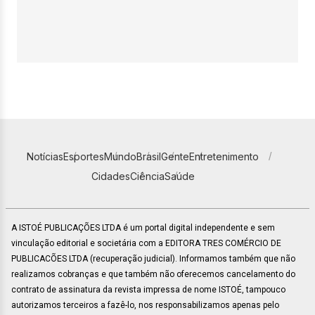
Notícias
Esportes
Mundo
Brasil
Gente
Entretenimento
Cidades
Ciência
Saúde
A ISTOÉ PUBLICAÇÕES LTDA é um portal digital independente e sem
vinculação editorial e societária com a EDITORA TRES COMÉRCIO DE
PUBLICACÕES LTDA (recuperação judicial). Informamos também que não
realizamos cobranças e que também não oferecemos cancelamento do
contrato de assinatura da revista impressa de nome ISTOÉ, tampouco
autorizamos terceiros a fazê-lo, nos responsabilizamos apenas pelo