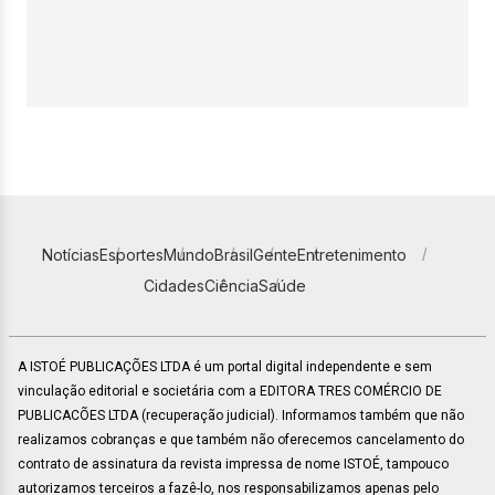
Notícias
Esportes
Mundo
Brasil
Gente
Entretenimento
Cidades
Ciência
Saúde
A ISTOÉ PUBLICAÇÕES LTDA é um portal digital independente e sem
vinculação editorial e societária com a EDITORA TRES COMÉRCIO DE
PUBLICACÕES LTDA (recuperação judicial). Informamos também que não
realizamos cobranças e que também não oferecemos cancelamento do
contrato de assinatura da revista impressa de nome ISTOÉ, tampouco
autorizamos terceiros a fazê-lo, nos responsabilizamos apenas pelo