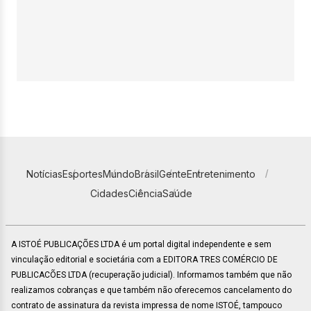
Notícias
Esportes
Mundo
Brasil
Gente
Entretenimento
Cidades
Ciência
Saúde
A ISTOÉ PUBLICAÇÕES LTDA é um portal digital independente e sem
vinculação editorial e societária com a EDITORA TRES COMÉRCIO DE
PUBLICACÕES LTDA (recuperação judicial). Informamos também que não
realizamos cobranças e que também não oferecemos cancelamento do
contrato de assinatura da revista impressa de nome ISTOÉ, tampouco