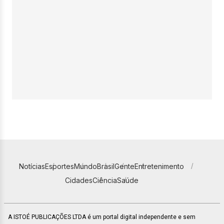
Notícias
Esportes
Mundo
Brasil
Gente
Entretenimento
Cidades
Ciência
Saúde
A ISTOÉ PUBLICAÇÕES LTDA é um portal digital independente e sem