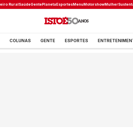
eiro Rural
Saúde
Gente
Planeta
Esportes
Menu
Motorshow
Mulher
Sustent
COLUNAS
GENTE
ESPORTES
ENTRETENIMEN