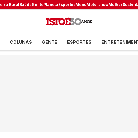
eiro Rural
Saúde
Gente
Planeta
Esportes
Menu
Motorshow
Mulher
Sustent
COLUNAS
GENTE
ESPORTES
ENTRETENIMEN