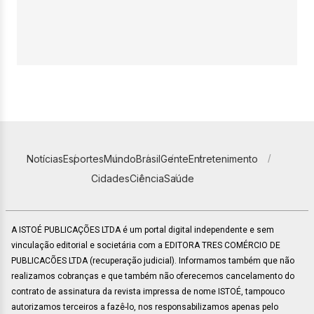
Notícias
Esportes
Mundo
Brasil
Gente
Entretenimento
Cidades
Ciência
Saúde
A ISTOÉ PUBLICAÇÕES LTDA é um portal digital independente e sem
vinculação editorial e societária com a EDITORA TRES COMÉRCIO DE
PUBLICACÕES LTDA (recuperação judicial). Informamos também que não
realizamos cobranças e que também não oferecemos cancelamento do
contrato de assinatura da revista impressa de nome ISTOÉ, tampouco
autorizamos terceiros a fazê-lo, nos responsabilizamos apenas pelo