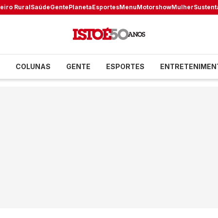
eiro Rural
Saúde
Gente
Planeta
Esportes
Menu
Motorshow
Mulher
Sustent
COLUNAS
GENTE
ESPORTES
ENTRETENIMEN