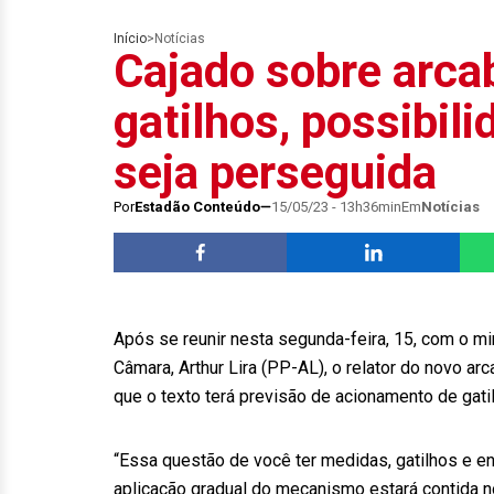
Início
>
Notícias
Cajado sobre arca
gatilhos, possibil
seja perseguida
Por
Estadão Conteúdo
15/05/23 - 13h36min
Em
Notícias
Após se reunir nesta segunda-feira, 15, com o m
Câmara, Arthur Lira (PP-AL), o relator do novo ar
que o texto terá previsão de acionamento de gati
“Essa questão de você ter medidas, gatilhos e en
aplicação gradual do mecanismo estará contida no 