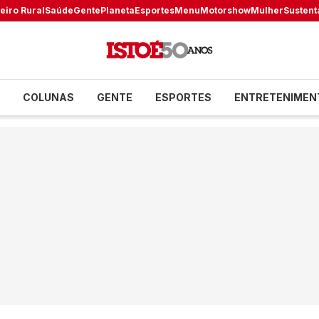
eiro Rural
Saúde
Gente
Planeta
Esportes
Menu
Motorshow
Mulher
Sustent
COLUNAS
GENTE
ESPORTES
ENTRETENIMEN