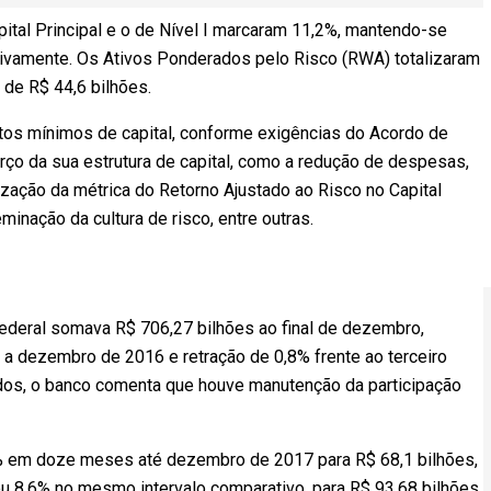
apital Principal e o de Nível I marcaram 11,2%, mantendo-se
tivamente. Os Ativos Ponderados pelo Risco (RWA) totalizaram
de R$ 44,6 bilhões.
tos mínimos de capital, conforme exigências do Acordo de
rço da sua estrutura de capital, como a redução de despesas,
lização da métrica do Retorno Ajustado ao Risco no Capital
minação da cultura de risco, entre outras.
Federal somava R$ 706,27 bilhões ao final de dezembro,
 dezembro de 2016 e retração de 0,8% frente ao terceiro
ados, o banco comenta que houve manutenção da participação
,1% em doze meses até dezembro de 2017 para R$ 68,1 bilhões,
eu 8,6% no mesmo intervalo comparativo, para R$ 93,68 bilhões.