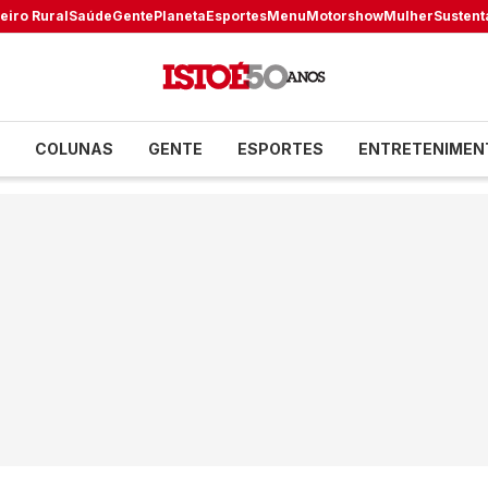
eiro Rural
Saúde
Gente
Planeta
Esportes
Menu
Motorshow
Mulher
Sustent
COLUNAS
GENTE
ESPORTES
ENTRETENIMEN