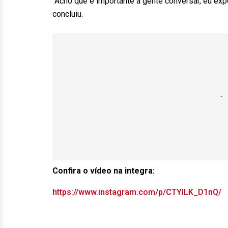
“Acho que é importante a gente conversar, eu exp
concluiu.
Confira o vídeo na integra:
https://www.instagram.com/p/CTYILK_D1nQ/