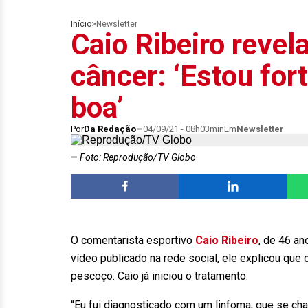
Início
>
Newsletter
Caio Ribeiro revel
câncer: ‘Estou for
boa’
Por
Da Redação
04/09/21 - 08h03min
Em
Newsletter
Foto: Reprodução/TV Globo
O comentarista esportivo
Caio Ribeiro
, de 46 a
vídeo publicado na rede social, ele explicou qu
pescoço. Caio já iniciou o tratamento.
“Eu fui diagnosticado com um linfoma, que se ch