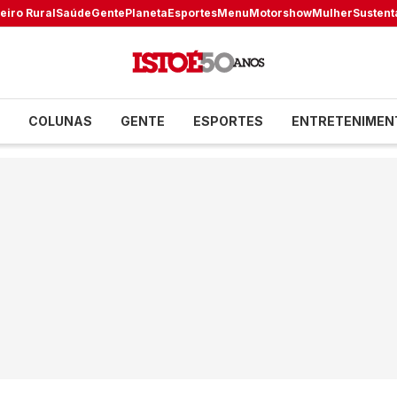
eiro Rural
Saúde
Gente
Planeta
Esportes
Menu
Motorshow
Mulher
Sustent
COLUNAS
GENTE
ESPORTES
ENTRETENIMEN