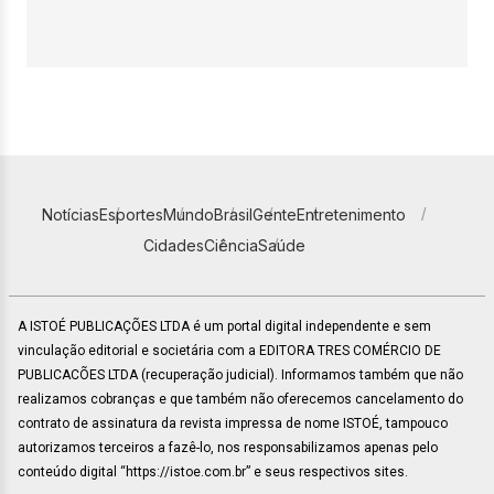
Notícias
Esportes
Mundo
Brasil
Gente
Entretenimento
Cidades
Ciência
Saúde
A ISTOÉ PUBLICAÇÕES LTDA é um portal digital independente e sem
vinculação editorial e societária com a EDITORA TRES COMÉRCIO DE
PUBLICACÕES LTDA (recuperação judicial). Informamos também que não
realizamos cobranças e que também não oferecemos cancelamento do
contrato de assinatura da revista impressa de nome ISTOÉ, tampouco
autorizamos terceiros a fazê-lo, nos responsabilizamos apenas pelo
conteúdo digital “https://istoe.com.br” e seus respectivos sites.