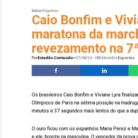
Início
>
Esportes
Caio Bonfim e Viv
maratona da march
revezamento na 7ª
Por
Estadão Conteúdo
07/08/24 - 08h36min
Em
Esportes
Os brasileiros Caio Bonfim e Viviane Lyra final
Olímpicos de Paris na sétima posição na madruga
minutos e 37 segundos mais lentos do que a dup
O ouro ficou com os espanhóis Maria Perez e Marti
e ele, bronze na masculina. O vencedor da prova