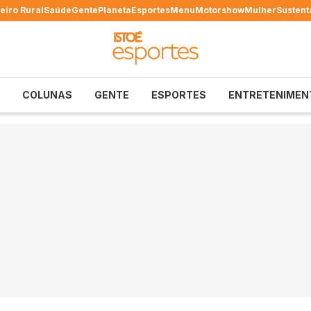
eiro Rural
Saúde
Gente
Planeta
Esportes
Menu
Motorshow
Mulher
Sustent
COLUNAS
GENTE
ESPORTES
ENTRETENIMEN