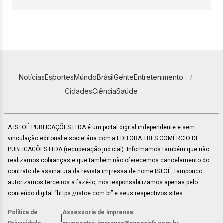
Notícias
Esportes
Mundo
Brasil
Gente
Entretenimento
Cidades
Ciência
Saúde
A ISTOÉ PUBLICAÇÕES LTDA é um portal digital independente e sem
vinculação editorial e societária com a EDITORA TRES COMÉRCIO DE
PUBLICACÕES LTDA (recuperação judicial). Informamos também que não
realizamos cobranças e que também não oferecemos cancelamento do
contrato de assinatura da revista impressa de nome ISTOÉ, tampouco
autorizamos terceiros a fazê-lo, nos responsabilizamos apenas pelo
conteúdo digital “https://istoe.com.br” e seus respectivos sites.
Política de
Assessoria de imprensa:
|