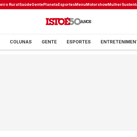
eiro Rural
Saúde
Gente
Planeta
Esportes
Menu
Motorshow
Mulher
Sustent
COLUNAS
GENTE
ESPORTES
ENTRETENIMEN