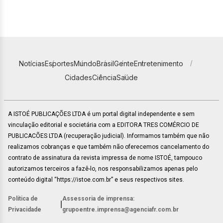
Notícias
Esportes
Mundo
Brasil
Gente
Entretenimento
Cidades
Ciência
Saúde
A ISTOÉ PUBLICAÇÕES LTDA é um portal digital independente e sem
vinculação editorial e societária com a EDITORA TRES COMÉRCIO DE
PUBLICACÕES LTDA (recuperação judicial). Informamos também que não
realizamos cobranças e que também não oferecemos cancelamento do
contrato de assinatura da revista impressa de nome ISTOÉ, tampouco
autorizamos terceiros a fazê-lo, nos responsabilizamos apenas pelo
conteúdo digital “https://istoe.com.br” e seus respectivos sites.
Política de
Assessoria de imprensa:
|
Privacidade
grupoentre.imprensa@agenciafr.com.br