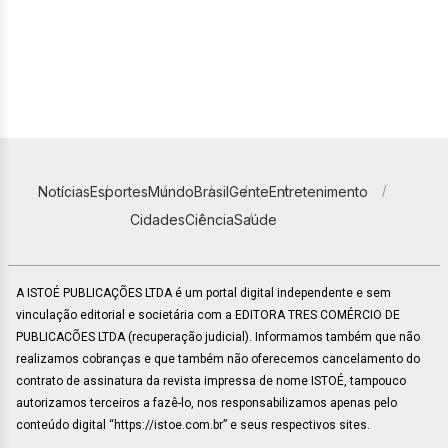
Notícias
Esportes
Mundo
Brasil
Gente
Entretenimento
Cidades
Ciência
Saúde
A ISTOÉ PUBLICAÇÕES LTDA é um portal digital independente e sem
vinculação editorial e societária com a EDITORA TRES COMÉRCIO DE
PUBLICACÕES LTDA (recuperação judicial). Informamos também que não
realizamos cobranças e que também não oferecemos cancelamento do
contrato de assinatura da revista impressa de nome ISTOÉ, tampouco
autorizamos terceiros a fazê-lo, nos responsabilizamos apenas pelo
conteúdo digital “https://istoe.com.br” e seus respectivos sites.