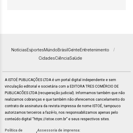
Notícias
Esportes
Mundo
Brasil
Gente
Entretenimento
Cidades
Ciência
Saúde
A ISTOÉ PUBLICAÇÕES LTDA é um portal digital independente e sem
vinculação editorial e societária com a EDITORA TRES COMÉRCIO DE
PUBLICACÕES LTDA (recuperação judicial). Informamos também que não
realizamos cobranças e que também não oferecemos cancelamento do
contrato de assinatura da revista impressa de nome ISTOÉ, tampouco
autorizamos terceiros a fazê-lo, nos responsabilizamos apenas pelo
conteúdo digital “https://istoe.com.br” e seus respectivos sites.
Política de
Assessoria de imprensa: