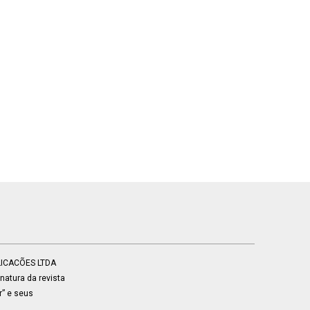
BLICACÕES LTDA
atura da revista
r” e seus