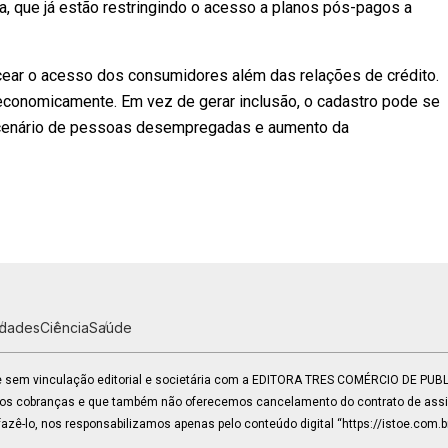
a, que já estão restringindo o acesso a planos pós-pagos a
rcear o acesso dos consumidores além das relações de crédito.
conomicamente. Em vez de gerar inclusão, o cadastro pode se
m cenário de pessoas desempregadas e aumento da
idades
Ciência
Saúde
 e sem vinculação editorial e societária com a EDITORA TRES COMÉRCIO DE PU
mos cobranças e que também não oferecemos cancelamento do contrato de assin
zê-lo, nos responsabilizamos apenas pelo conteúdo digital “https://istoe.com.b