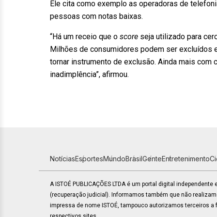
Ele cita como exemplo as operadoras de telefoni
pessoas com notas baixas.
“Há um receio que o
score
seja utilizado para ce
Milhões de consumidores podem ser excluídos e
tornar instrumento de exclusão. Ainda mais co
inadimplência”, afirmou.
Notícias
Esportes
Mundo
Brasil
Gente
Entretenimento
C
A ISTOÉ PUBLICAÇÕES LTDA é um portal digital independente
(recuperação judicial). Informamos também que não realiza
impressa de nome ISTOÉ, tampouco autorizamos terceiros a fa
respectivos sites.