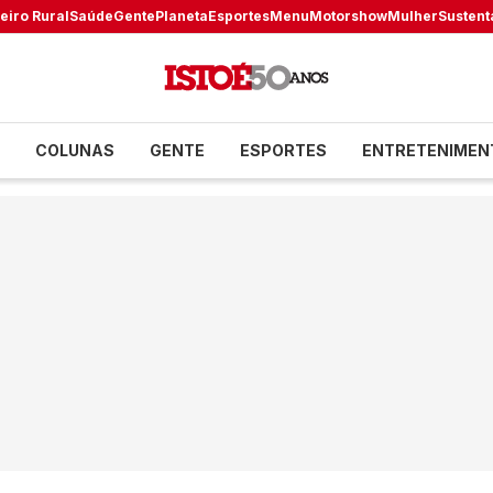
eiro Rural
Saúde
Gente
Planeta
Esportes
Menu
Motorshow
Mulher
Sustent
COLUNAS
GENTE
ESPORTES
ENTRETENIMEN