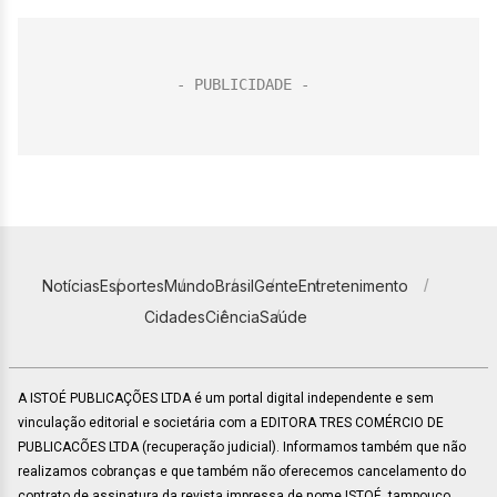
Notícias
Esportes
Mundo
Brasil
Gente
Entretenimento
Cidades
Ciência
Saúde
A ISTOÉ PUBLICAÇÕES LTDA é um portal digital independente e sem
vinculação editorial e societária com a EDITORA TRES COMÉRCIO DE
PUBLICACÕES LTDA (recuperação judicial). Informamos também que não
realizamos cobranças e que também não oferecemos cancelamento do
contrato de assinatura da revista impressa de nome ISTOÉ, tampouco