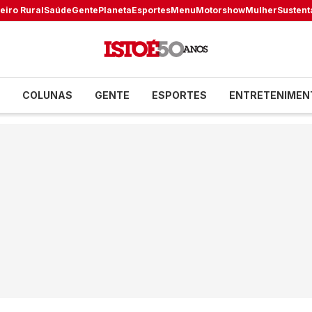
eiro Rural
Saúde
Gente
Planeta
Esportes
Menu
Motorshow
Mulher
Sustent
COLUNAS
GENTE
ESPORTES
ENTRETENIMEN