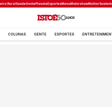
eiro Rural
Saúde
Gente
Planeta
Esportes
Menu
Motorshow
Mulher
Sustent
COLUNAS
GENTE
ESPORTES
ENTRETENIMEN