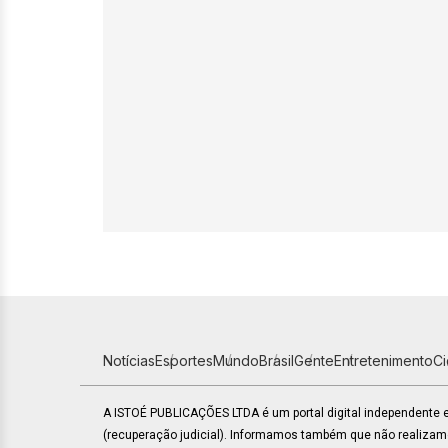
Notícias
Esportes
Mundo
Brasil
Gente
Entretenimento
C
A ISTOÉ PUBLICAÇÕES LTDA é um portal digital independente
(recuperação judicial). Informamos também que não realiza