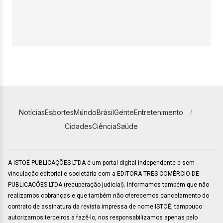
Notícias
Esportes
Mundo
Brasil
Gente
Entretenimento
Cidades
Ciência
Saúde
A ISTOÉ PUBLICAÇÕES LTDA é um portal digital independente e sem
vinculação editorial e societária com a EDITORA TRES COMÉRCIO DE
PUBLICACÕES LTDA (recuperação judicial). Informamos também que não
realizamos cobranças e que também não oferecemos cancelamento do
contrato de assinatura da revista impressa de nome ISTOÉ, tampouco
autorizamos terceiros a fazê-lo, nos responsabilizamos apenas pelo