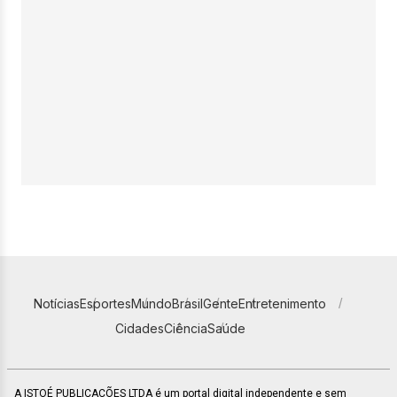
Notícias
Esportes
Mundo
Brasil
Gente
Entretenimento
Cidades
Ciência
Saúde
A ISTOÉ PUBLICAÇÕES LTDA é um portal digital independente e sem