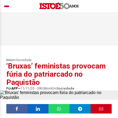
Início
>
Sociedade
‘Bruxas’ feministas provocam
fúria do patriarcado no
Paquistão
Por
AFP
11/11/20 - 09h58min
Em
Sociedade