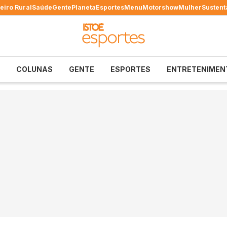
eiro Rural
Saúde
Gente
Planeta
Esportes
Menu
Motorshow
Mulher
Sustent
COLUNAS
GENTE
ESPORTES
ENTRETENIMEN