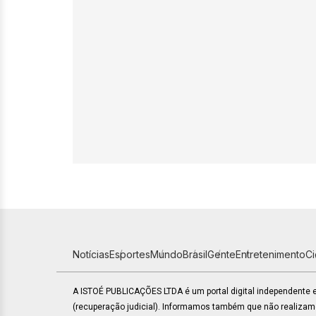
Notícias
Esportes
Mundo
Brasil
Gente
Entretenimento
C
A ISTOÉ PUBLICAÇÕES LTDA é um portal digital independente
(recuperação judicial). Informamos também que não realiza