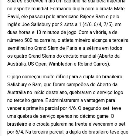
Soares escreveu mais um capítulo na sua bela trajetória
no esporte mundial. Formando dupla com o croata Mate
Pavić, ele passou pelo americano Rajeev Ram e pelo
inglês Joe Salisbury por 2 sets a 1 (4/6, 6/4, 7/5), em
duas horas e 13 minutos de jogo. Com a vitória, a de
número 500 na carreira, o atleta mineiro alcança a terceira
semifinal no Grand Slam de Paris e a sétima em todos
os quatro Grand Slams do circuito mundial (Aberto da
Austrália, US Open, Wimbledon e Roland Garros).
O jogo começou muito difícil para a dupla do brasileiro.
Salisbury e Ram, que foram campeões do Aberto da
Austrália no início deste ano, quebraram o serviço logo
no terceiro game. E administraram a vantagem para
vencer a primeira parcial por 4/6. O segundo set teve
uma quebra de serviço apenas no décimo game. O
brasileiro e o croata pularam na frente e venceram o set
por 6/4. Na terceira parcial, a dupla do brasileiro teve que