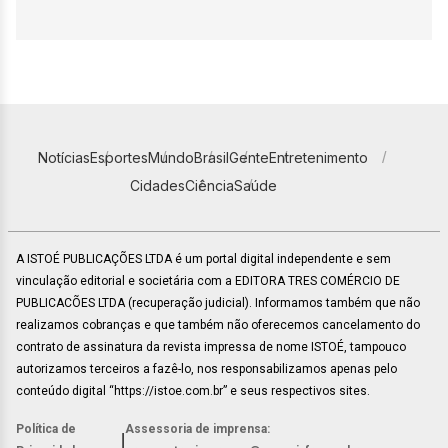
Notícias
Esportes
Mundo
Brasil
Gente
Entretenimento
Cidades
Ciência
Saúde
A ISTOÉ PUBLICAÇÕES LTDA é um portal digital independente e sem
vinculação editorial e societária com a EDITORA TRES COMÉRCIO DE
PUBLICACÕES LTDA (recuperação judicial). Informamos também que não
realizamos cobranças e que também não oferecemos cancelamento do
contrato de assinatura da revista impressa de nome ISTOÉ, tampouco
autorizamos terceiros a fazê-lo, nos responsabilizamos apenas pelo
conteúdo digital “https://istoe.com.br” e seus respectivos sites.
Política de
Assessoria de imprensa:
|