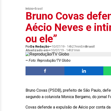
Início
>
Brasil
Bruno Covas defe
Aécio Neves e int
ou ele”
Por
Da Redação
10/07/19 - 14h27min
Em
Brasil
Atualizado em
10/07/19 - 14h31min
Foto: Reprodução/TV Globo
Bruno Covas (PSDB), prefeito de São Paulo, def
segundo a colunista Monica Bergamo, do jornal Fo
Covas defende a expulsão de Aécio por conta das