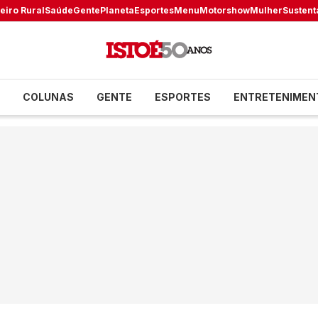
eiro Rural
Saúde
Gente
Planeta
Esportes
Menu
Motorshow
Mulher
Sustent
COLUNAS
GENTE
ESPORTES
ENTRETENIMEN