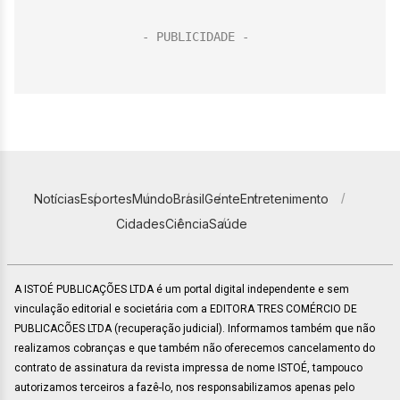
Notícias
Esportes
Mundo
Brasil
Gente
Entretenimento
Cidades
Ciência
Saúde
A ISTOÉ PUBLICAÇÕES LTDA é um portal digital independente e sem
vinculação editorial e societária com a EDITORA TRES COMÉRCIO DE
PUBLICACÕES LTDA (recuperação judicial). Informamos também que não
realizamos cobranças e que também não oferecemos cancelamento do
contrato de assinatura da revista impressa de nome ISTOÉ, tampouco
autorizamos terceiros a fazê-lo, nos responsabilizamos apenas pelo